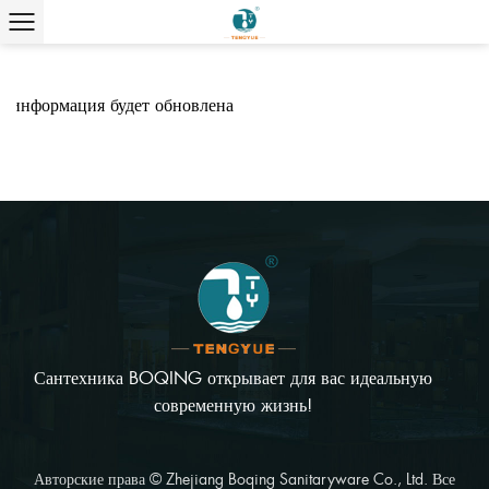
информация будет обновлена
Сантехника BOQING открывает для вас идеальную
современную жизнь!
Авторские права © Zhejiang Boqing Sanitaryware Co., Ltd. Все